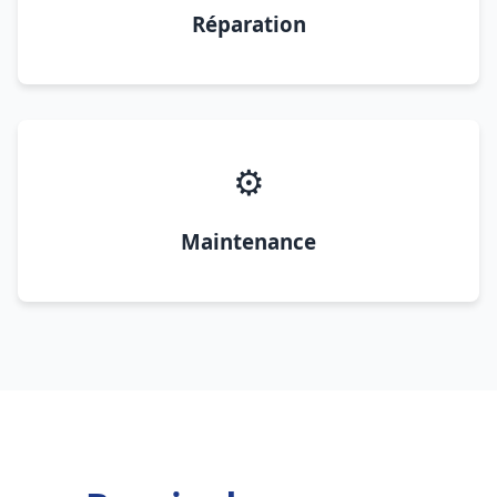
Réparation
⚙️
Maintenance