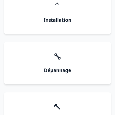
🚿
Installation
🔧
Dépannage
🔨