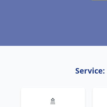
Service
🚿