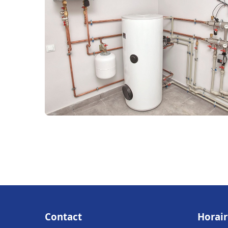
Contact
Horair