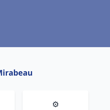
Mirabeau
⚙️