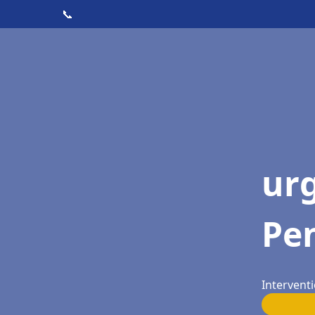
📞
ur
Pe
Intervent