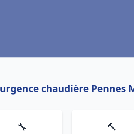
: urgence chaudière Pennes 
🔧
🔨