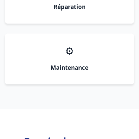
Réparation
⚙️
Maintenance