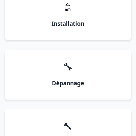
🚿
Installation
🔧
Dépannage
🔨