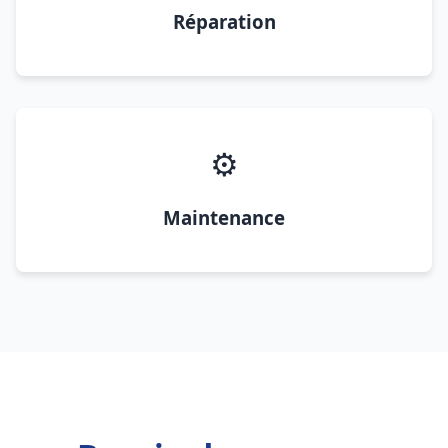
Réparation
⚙️
Maintenance