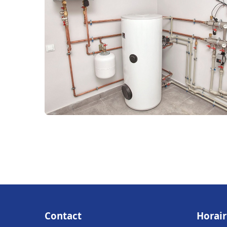
Contact
Horair