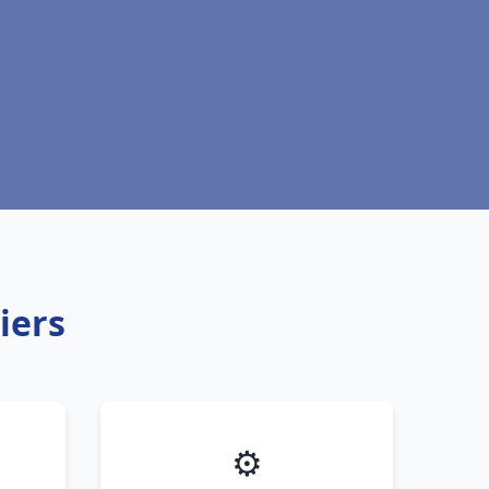
iers
⚙️