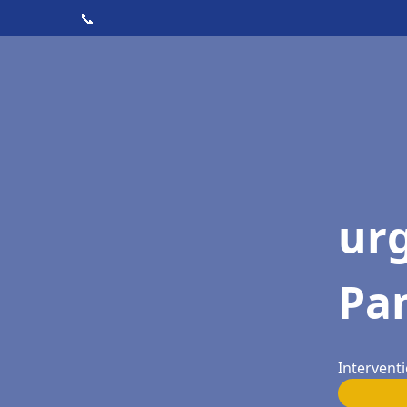
📞
ur
Pa
Intervent