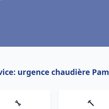
vice: urgence chaudière Pam
🔧
🔨