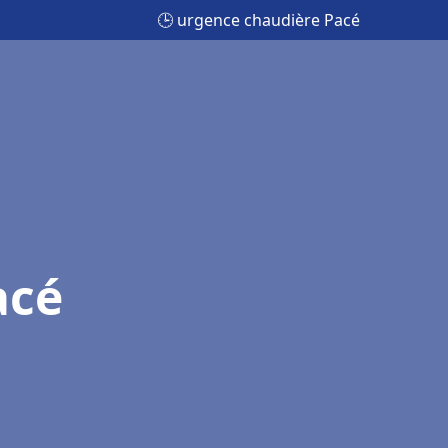
🕒 urgence chaudière Pacé
acé