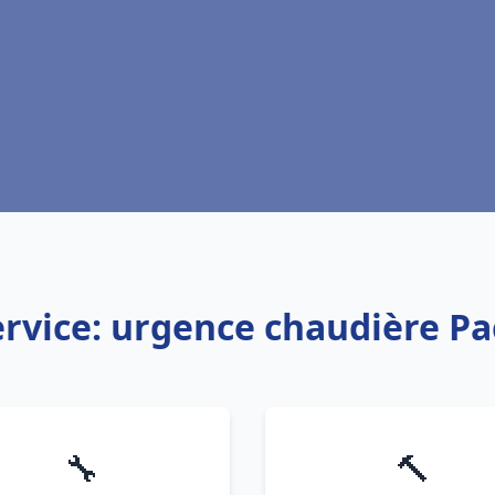
ervice: urgence chaudière Pa
🔧
🔨