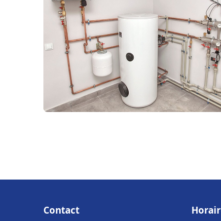
Contact
Horair