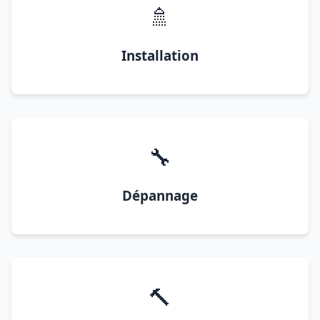
🚿
Installation
🔧
Dépannage
🔨