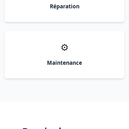
Réparation
⚙️
Maintenance