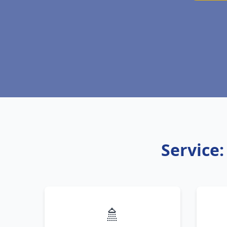
Service:
🚿