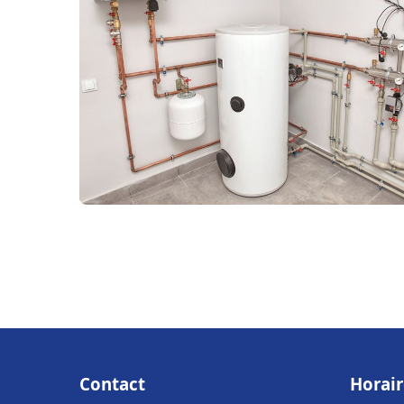
Contact
Horair