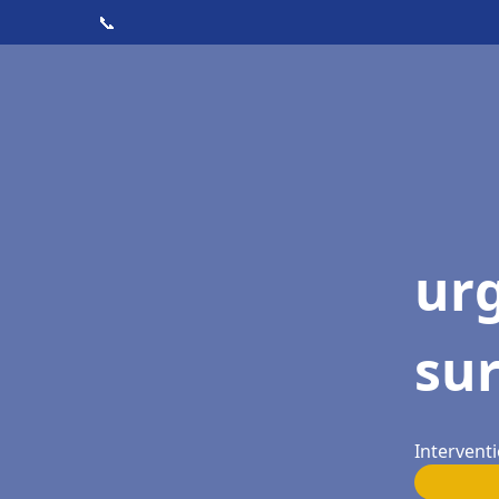
📞
ur
sur
Interventi