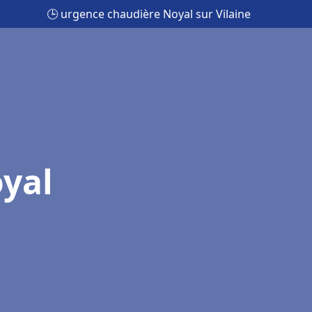
🕒 urgence chaudière Noyal sur Vilaine
yal