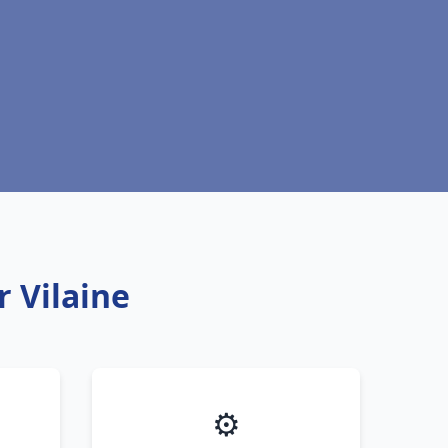
r Vilaine
⚙️