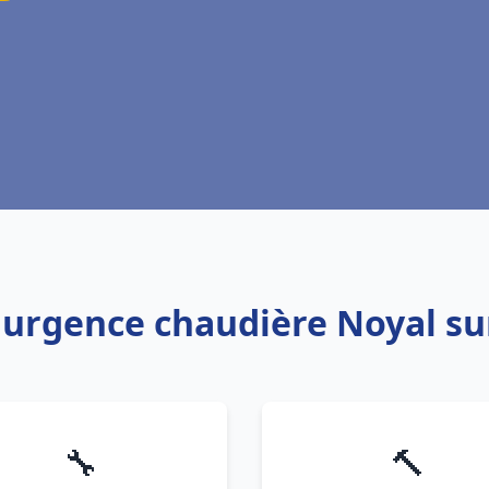
 urgence chaudière Noyal su
🔧
🔨