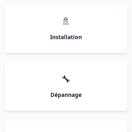
🚿
Installation
🔧
Dépannage