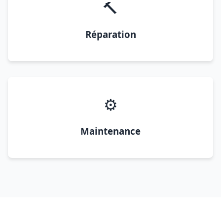
🔨
Réparation
⚙️
Maintenance