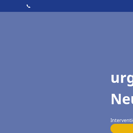
📞
ur
Ne
Intervent