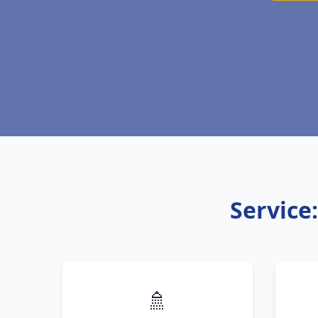
Service
🚿