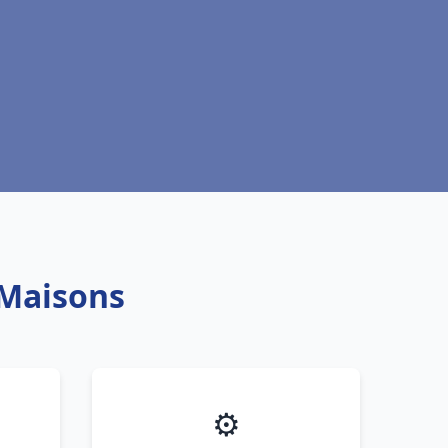
 Maisons
⚙️