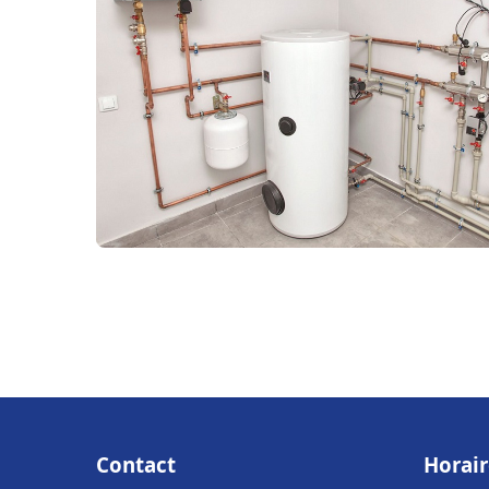
Contact
Horair