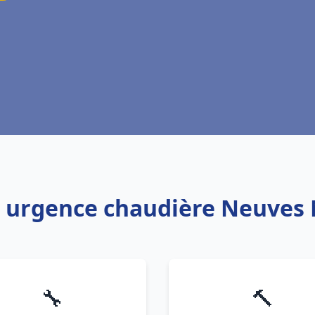
: urgence chaudière Neuves
🔧
🔨