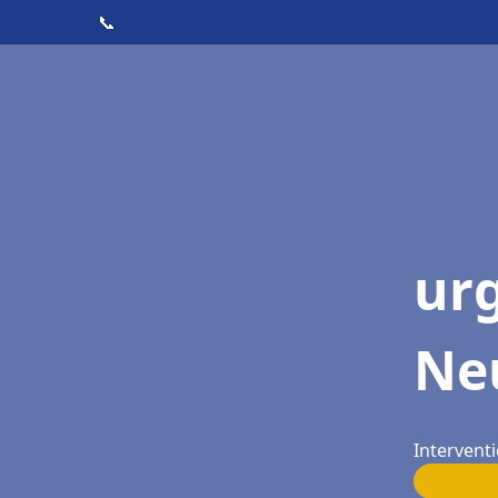
📞
ur
Neu
Interventi