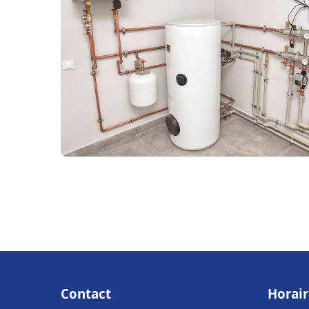
Contact
Horair