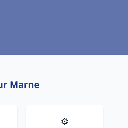
sur Marne
⚙️