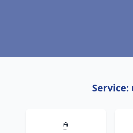
Service:
🚿