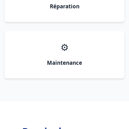
Réparation
⚙️
Maintenance