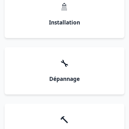
🚿
Installation
🔧
Dépannage
🔨