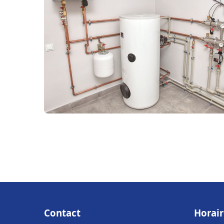
Contact
Horair