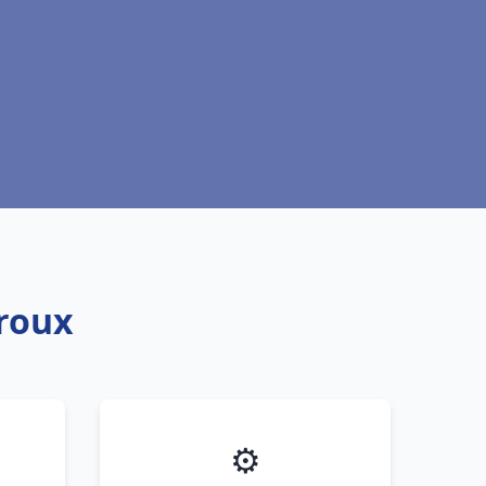
roux
⚙️