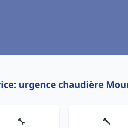
vice: urgence chaudière Mou
🔧
🔨