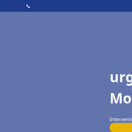
📞
ur
Mo
Intervent