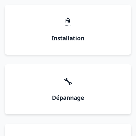
🚿
Installation
🔧
Dépannage