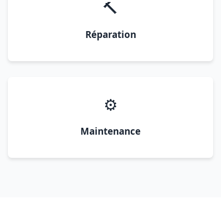
🔨
Réparation
⚙️
Maintenance