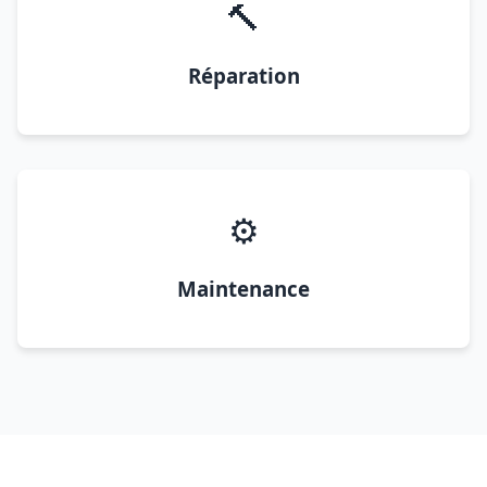
🔨
Réparation
⚙️
Maintenance