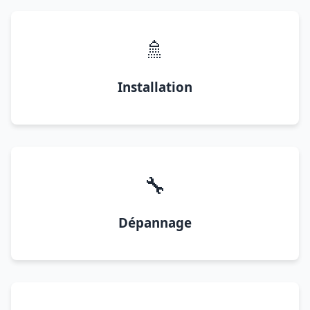
🚿
Installation
🔧
Dépannage