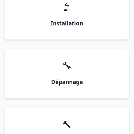
🚿
Installation
🔧
Dépannage
🔨