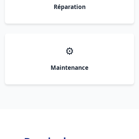
Réparation
⚙️
Maintenance