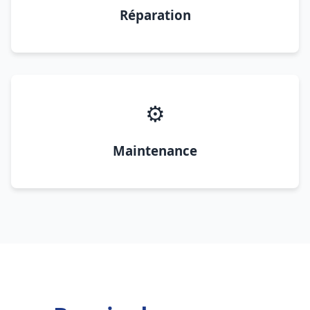
Réparation
⚙️
Maintenance