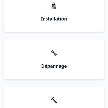
🚿
Installation
🔧
Dépannage
🔨