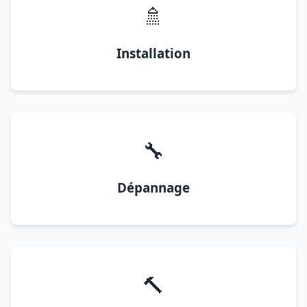
🚿
Installation
🔧
Dépannage
🔨