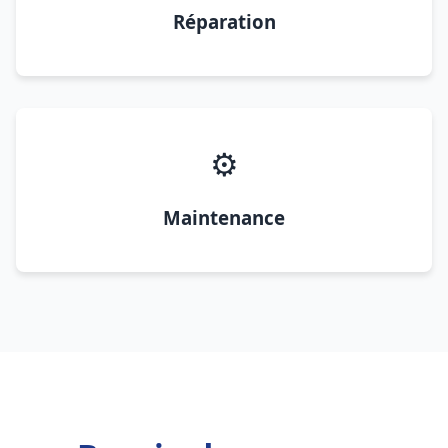
Réparation
⚙️
Maintenance