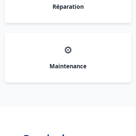
Réparation
⚙️
Maintenance