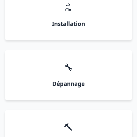
🚿
Installation
🔧
Dépannage
🔨