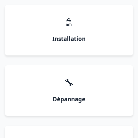
🚿
Installation
🔧
Dépannage