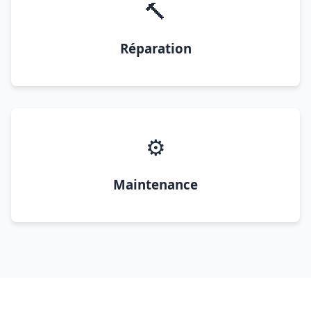
🔨
Réparation
⚙️
Maintenance