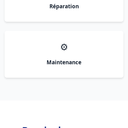
Réparation
⚙️
Maintenance