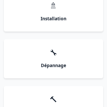
🚿
Installation
🔧
Dépannage
🔨