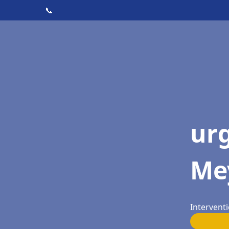
📞
ur
Me
Intervent