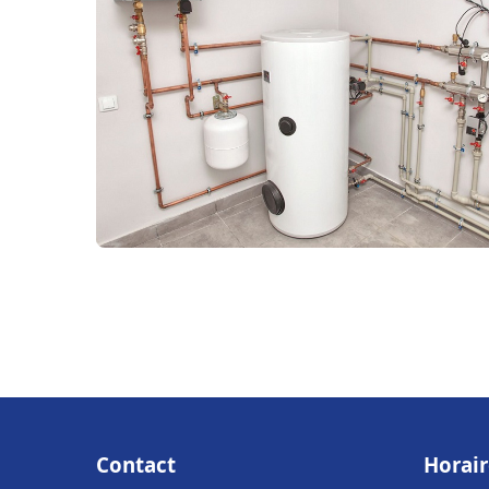
Contact
Horair