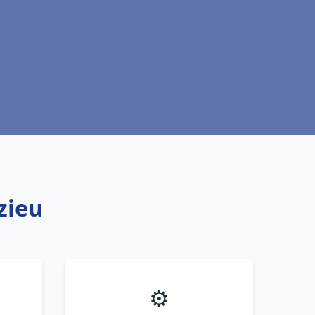
zieu
⚙️