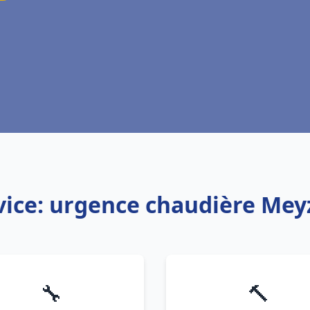
vice: urgence chaudière Mey
🔧
🔨