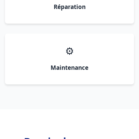
Réparation
⚙️
Maintenance