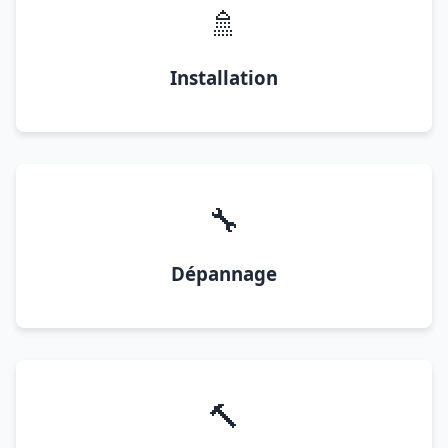
🚿
Installation
🔧
Dépannage
🔨