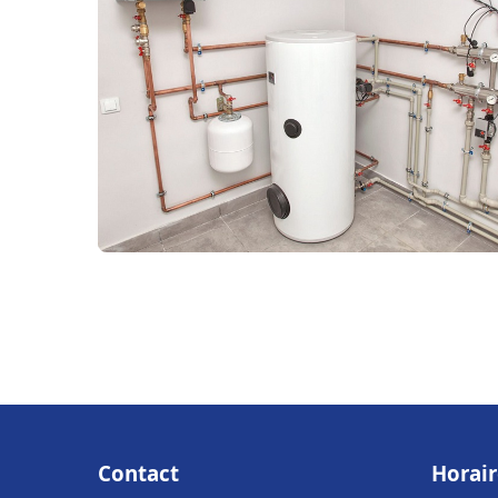
Contact
Horair