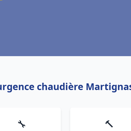
urgence chaudière Martignas
🔧
🔨