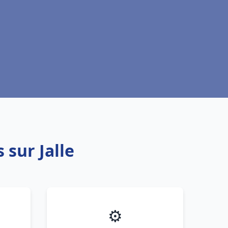
 sur Jalle
⚙️