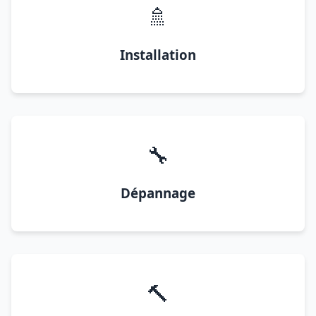
🚿
Installation
🔧
Dépannage
🔨