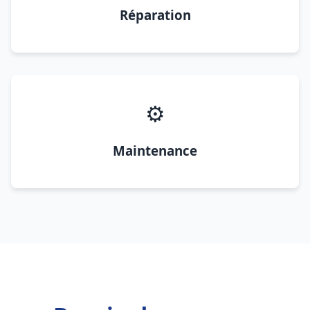
Réparation
⚙️
Maintenance