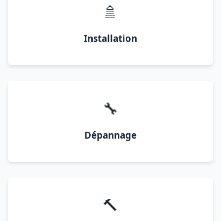
🚿
Installation
🔧
Dépannage
🔨