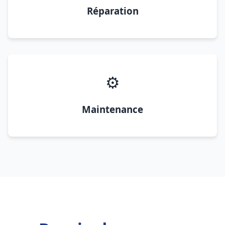
Réparation
⚙️
Maintenance