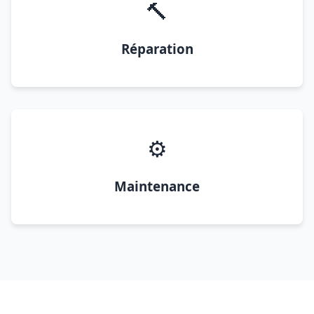
🔨
Réparation
⚙️
Maintenance