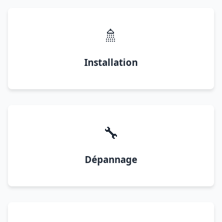
🚿
Installation
🔧
Dépannage