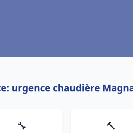
ce: urgence chaudière Magna
🔧
🔨