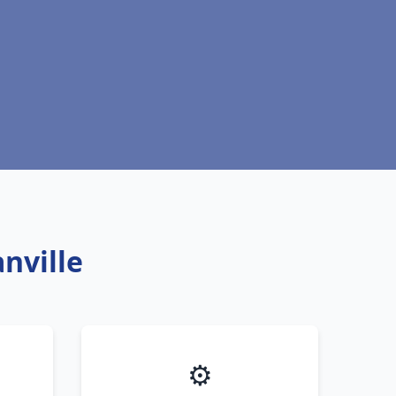
nville
⚙️