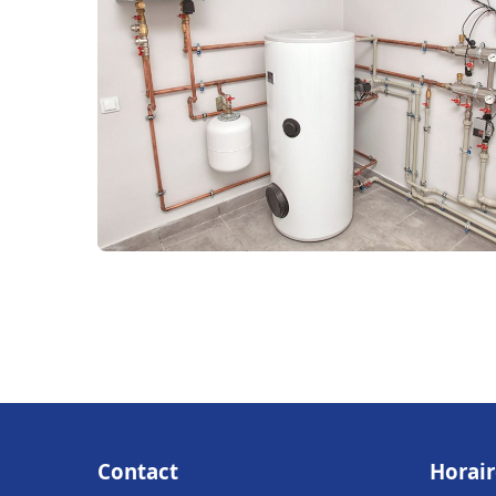
Contact
Horair