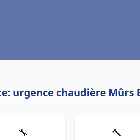
ce: urgence chaudière Mûrs 
🔧
🔨