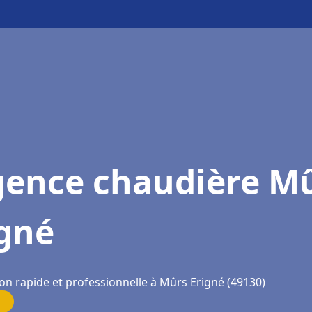
gence chaudière M
igné
ion rapide et professionnelle à Mûrs Erigné (49130)