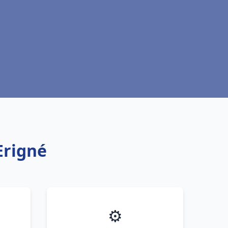
Erigné
⚙️