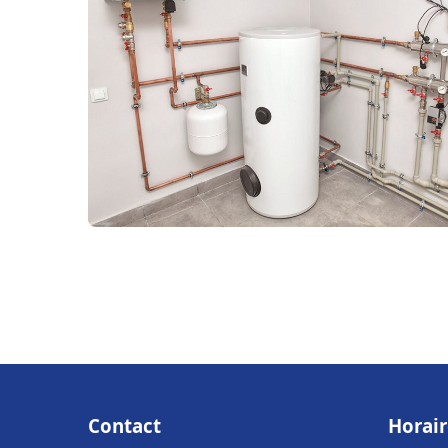
Contact
Horair