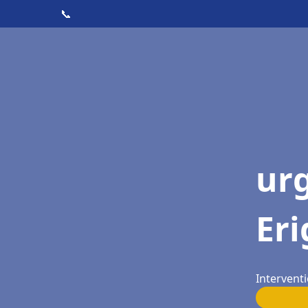
📞
ur
Er
Intervent