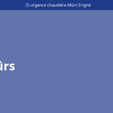
🕒 urgence chaudière Mûrs Erigné
ûrs