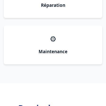
Réparation
⚙️
Maintenance