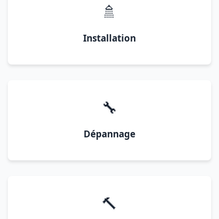
🚿
Installation
🔧
Dépannage
🔨