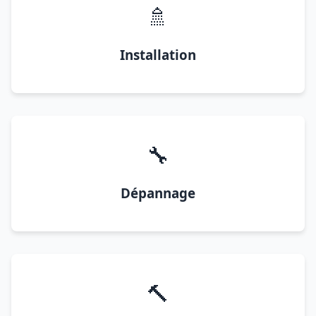
🚿
Installation
🔧
Dépannage
🔨