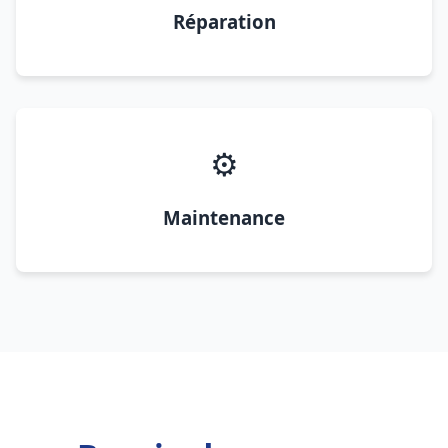
Réparation
⚙️
Maintenance