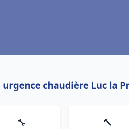
: urgence chaudière Luc la 
🔧
🔨