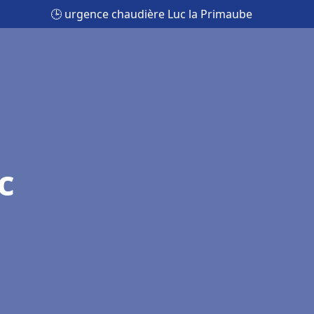
🕒 urgence chaudière Luc la Primaube
c