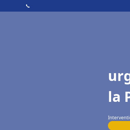
📞
ur
la
Interventi