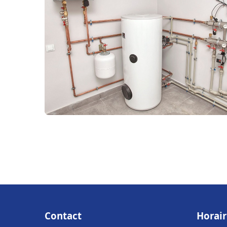
Contact
Horair