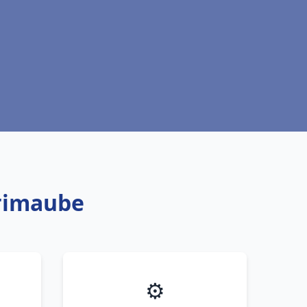
Primaube
⚙️