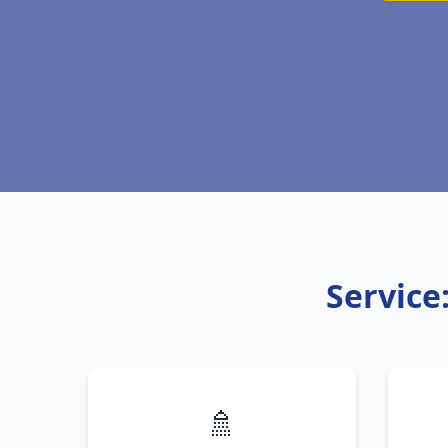
Service
🚿