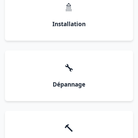
🚿
Installation
🔧
Dépannage
🔨