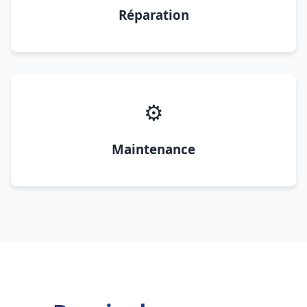
Réparation
⚙️
Maintenance