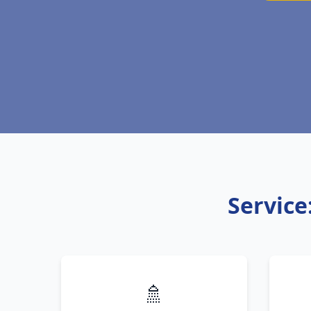
Service
🚿