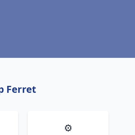
p Ferret
⚙️