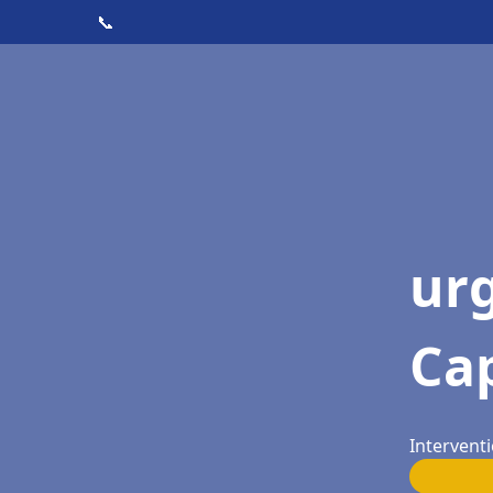
📞
ur
Cap
Interventi