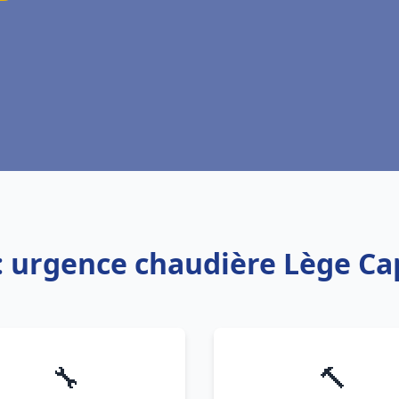
: urgence chaudière Lège Ca
🔧
🔨