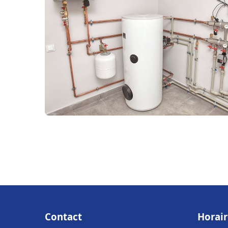
Contact
Horair