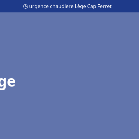
🕒 urgence chaudière Lège Cap Ferret
ge