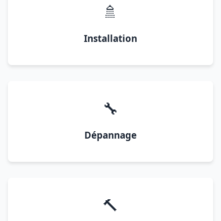
🚿
Installation
🔧
Dépannage
🔨