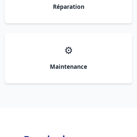
Réparation
⚙️
Maintenance