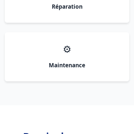
Réparation
⚙️
Maintenance