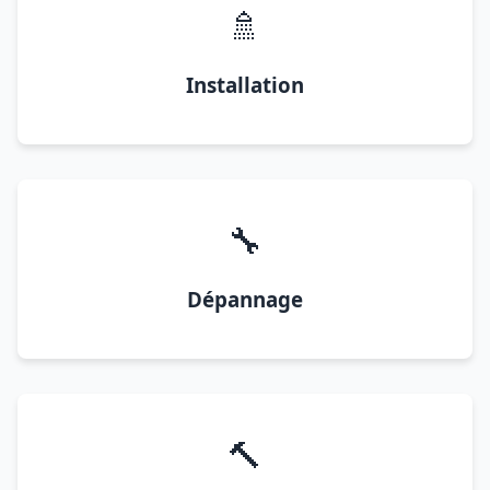
🚿
Installation
🔧
Dépannage
🔨