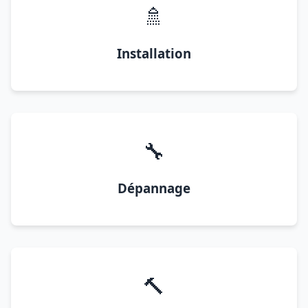
🚿
Installation
🔧
Dépannage
🔨