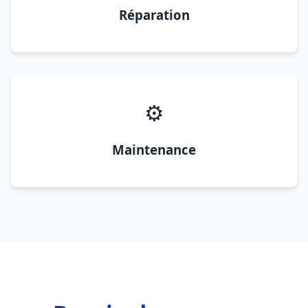
Réparation
⚙️
Maintenance