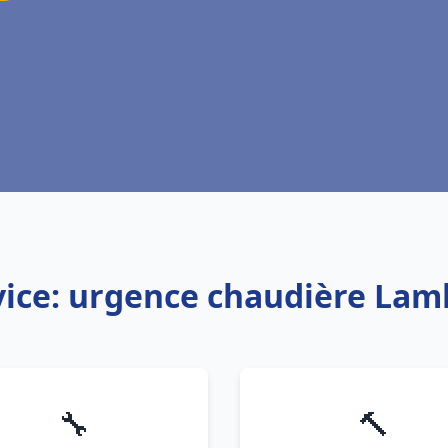
vice: urgence chaudière Lam
🔧
🔨