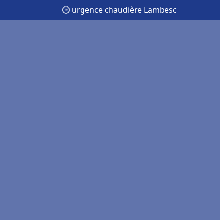
🕒 urgence chaudière Lambesc