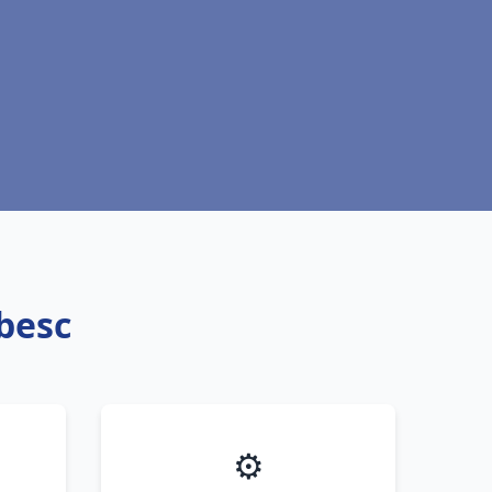
besc
⚙️