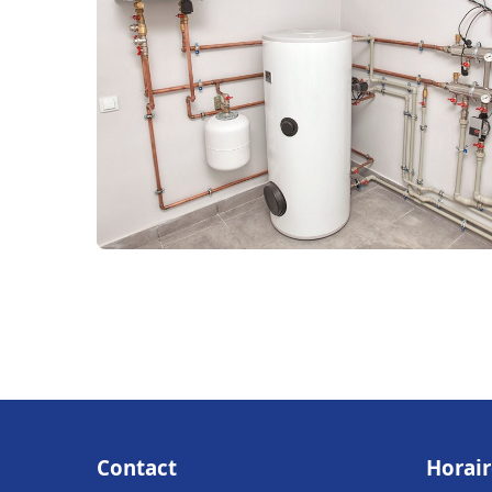
Contact
Horair