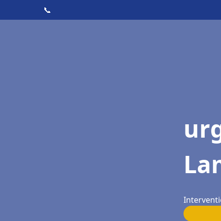
📞
ur
La
Intervent