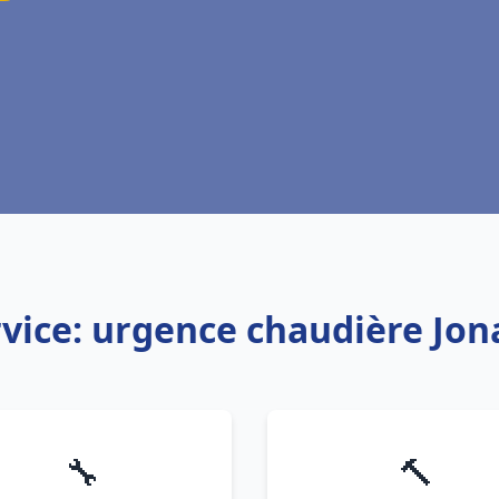
vice: urgence chaudière Jo
🔧
🔨