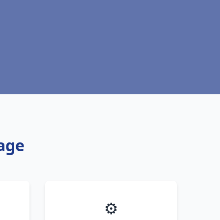
nage
⚙️