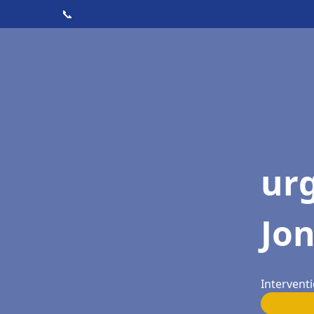
📞
ur
Jo
Interventi