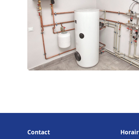
Contact
Horair