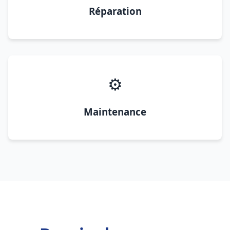
Réparation
⚙️
Maintenance