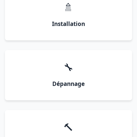
🚿
Installation
🔧
Dépannage
🔨