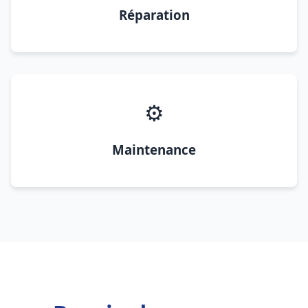
Réparation
⚙️
Maintenance