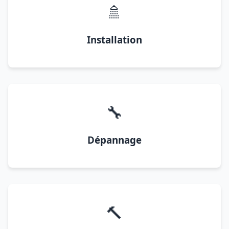
🚿
Installation
🔧
Dépannage
🔨