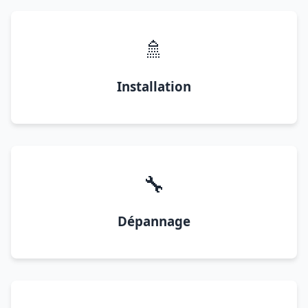
🚿
Installation
🔧
Dépannage