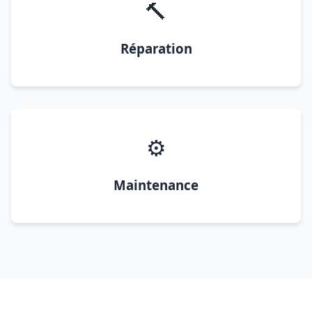
🔨
Réparation
⚙️
Maintenance