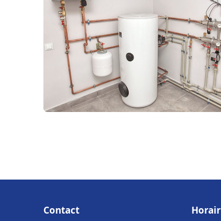
Contact
Horair