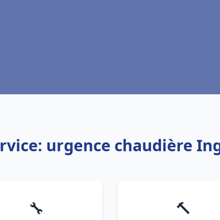
rvice: urgence chaudière In
🔧
🔨