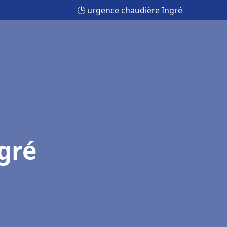
🕒 urgence chaudière Ingré
gré