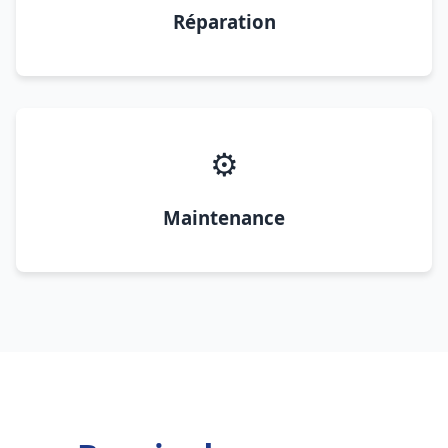
Réparation
⚙️
Maintenance