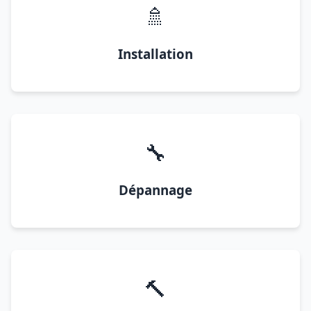
🚿
Installation
🔧
Dépannage
🔨