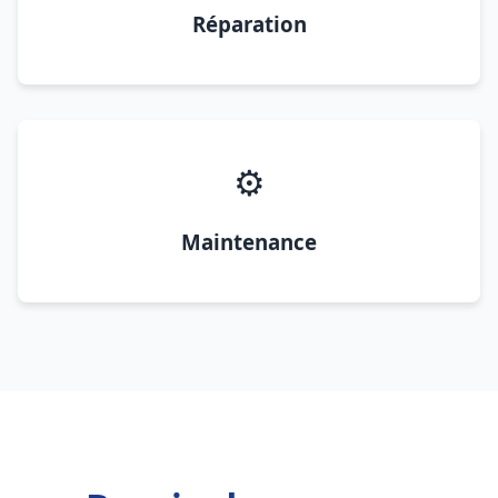
Réparation
⚙️
Maintenance