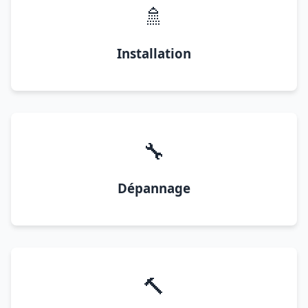
🚿
Installation
🔧
Dépannage
🔨