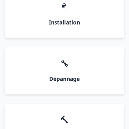
🚿
Installation
🔧
Dépannage
🔨