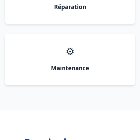
Réparation
⚙️
Maintenance