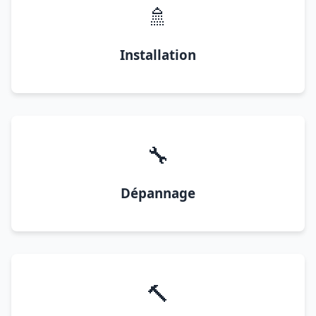
🚿
Installation
🔧
Dépannage
🔨