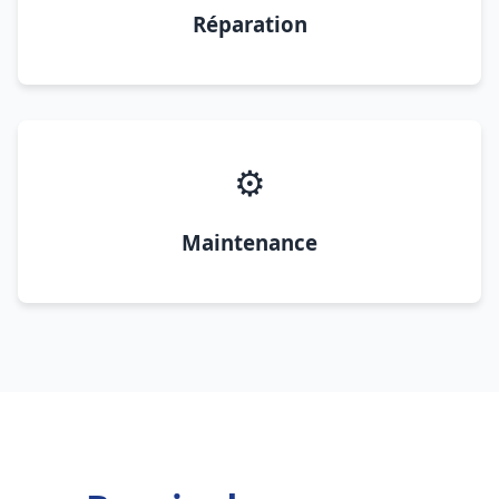
Réparation
⚙️
Maintenance