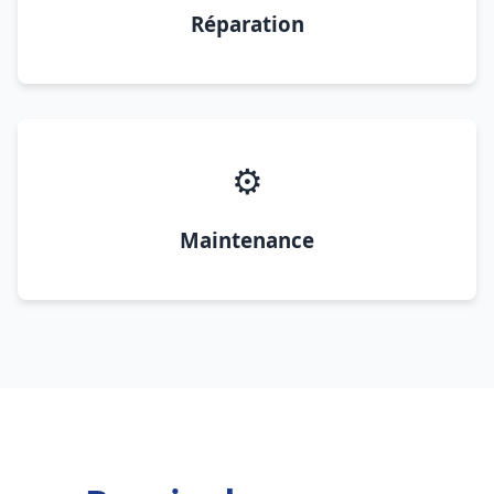
Réparation
⚙️
Maintenance