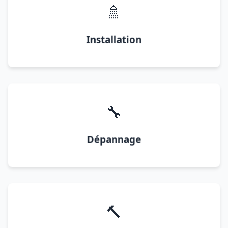
🚿
Installation
🔧
Dépannage
🔨