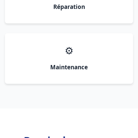
Réparation
⚙️
Maintenance