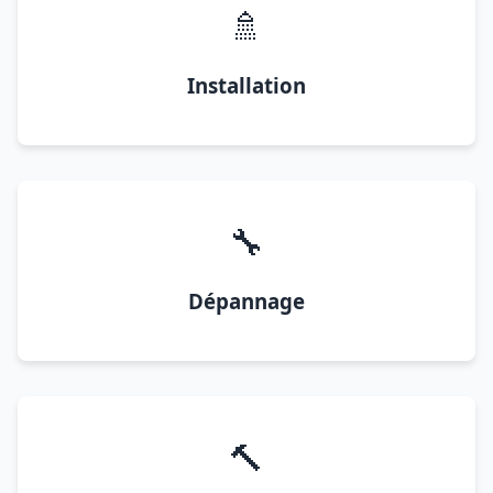
🚿
Installation
🔧
Dépannage
🔨