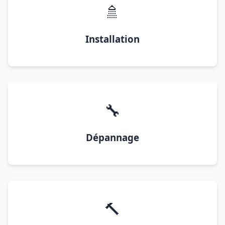
🚿
Installation
🔧
Dépannage
🔨