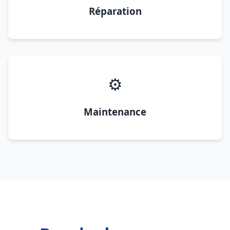
Réparation
⚙️
Maintenance